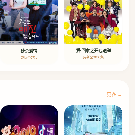
爱·回家之开心速递
秒杀爱情
更新至2806集
更新至07集
更多 →