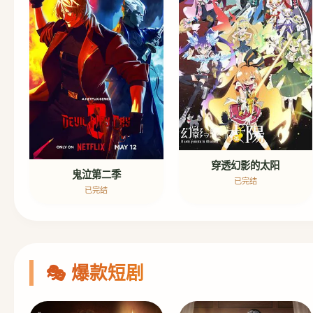
穿透幻影的太阳
鬼泣第二季
已完结
已完结
🎭 爆款短剧