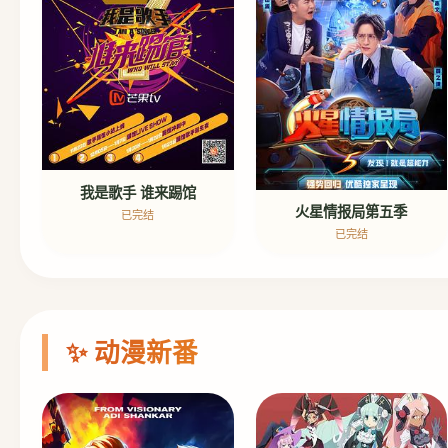
我是歌手 谁来踢馆
火星情报局第五季
已完结
已完结
✨ 动漫新番