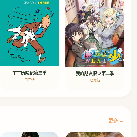
丁丁历险记第三季
我的朋友很少第二季
已完结
已完结
更多 →