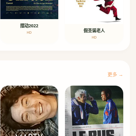
摆动2022
假圣诞老人
HD
HD
更多 →