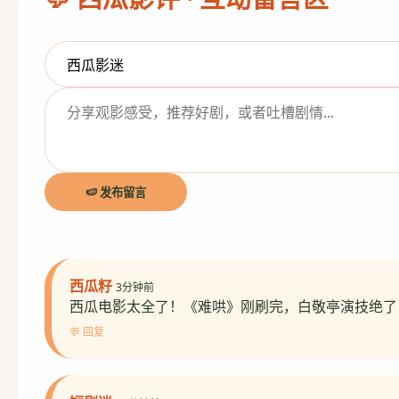
🍉 发布留言
西瓜籽
3分钟前
西瓜电影太全了！《难哄》刚刷完，白敬亭演技绝了
💬 回复