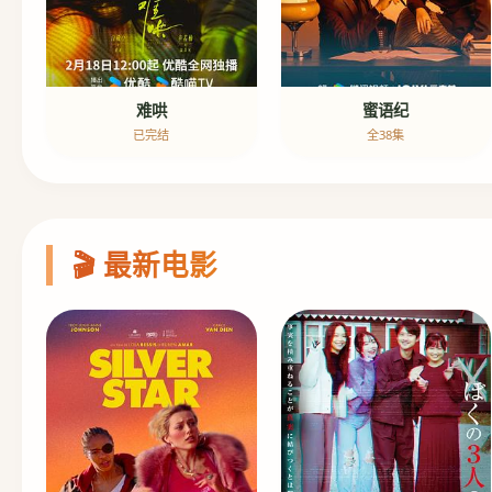
难哄
蜜语纪
已完结
全38集
🎬 最新电影