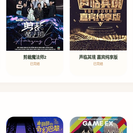
声临其境 嘉宾纯享版
剪裁魔法师2
已完结
已完结