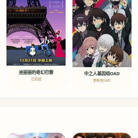
迪丽丽的奇幻巴黎
中之人基因组OAD
已完结
更新至OAD