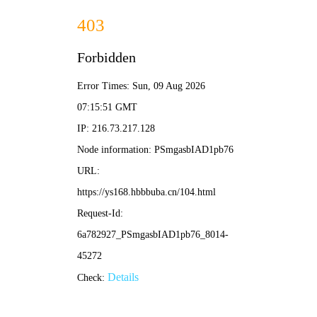
🍉 搜索
首页
电影
电视剧
综艺
动漫
短剧
🔥 影院热映
更多 →