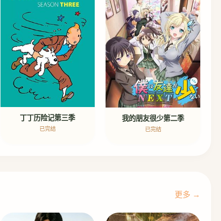
丁丁历险记第三季
我的朋友很少第二季
已完结
已完结
更多 →