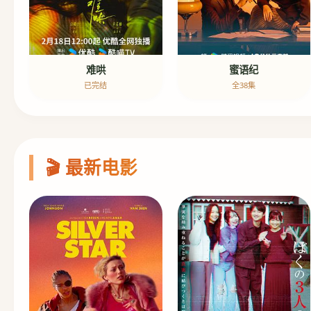
难哄
蜜语纪
已完结
全38集
🎬 最新电影