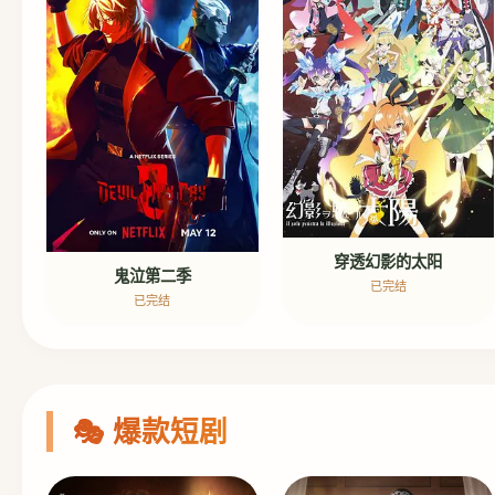
穿透幻影的太阳
鬼泣第二季
已完结
已完结
🎭 爆款短剧