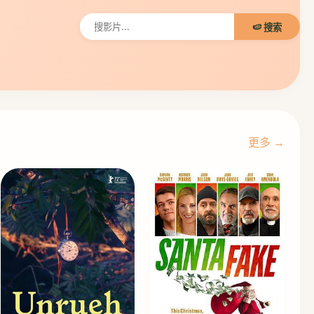
🍉 搜索
更多 →