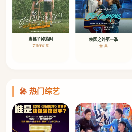
当橘子掉落时
校园之外第一季
更新至01集
全8集
🎤 热门综艺