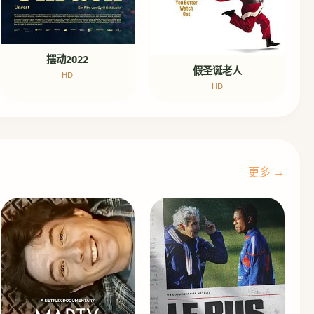
摆动2022
假圣诞老人
HD
HD
更多 →