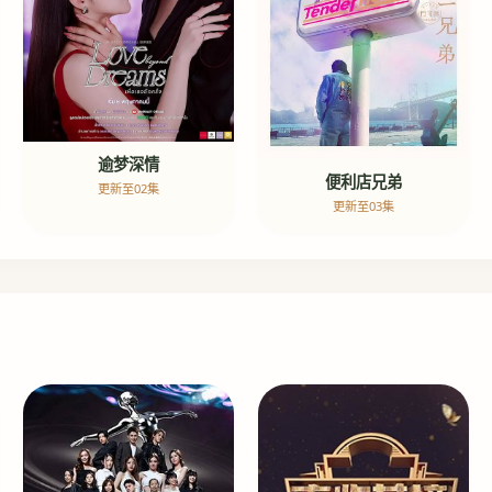
逾梦深情
便利店兄弟
更新至02集
更新至03集