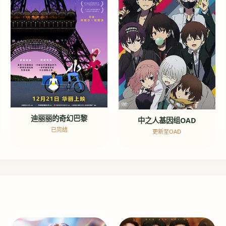
迪丽丽的奇幻巴黎
中之人基因组OAD
已完结
更新至OAD