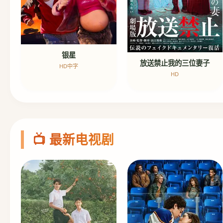
银星
放送禁止我的三位妻子
HD中字
HD
📺 最新电视剧