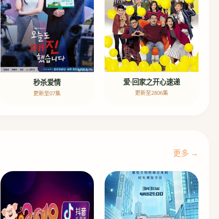
爱·回家之开心速递
秒杀爱情
更新至2806集
更新至07集
更多 →